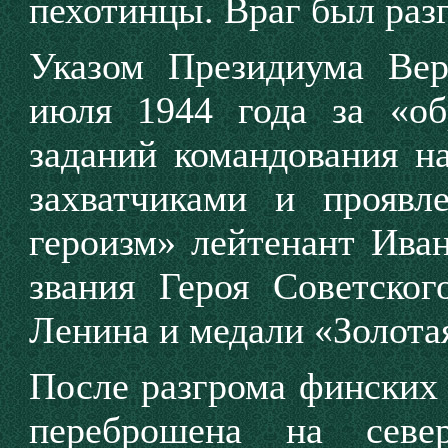
пехотинцы. Враг был раз
Указом Президиума Ве
июля 1944 года за «об
заданий командования н
захватчиками и прояв
героизм» лейтенант Ива
звания Героя Советско
Ленина и медали «Золотая
После разгрома финских 
переброшена на сев