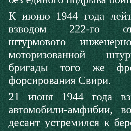
К июню 1944 года лейт
взводом 222-го отд
штурмового инженерно
моторизованной штур
бригады того же фро
форсирования Свири.
21 июня 1944 года в
автомобили-амфибии, в
десант устремился к бе