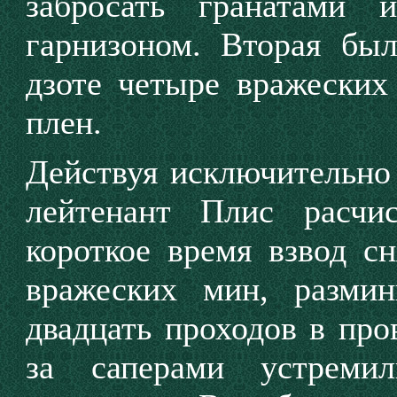
забросать гранатами
гарнизоном. Вторая бы
дзоте четыре вражеских
плен.
Действуя исключительно 
лей­тенант Плис расчи
короткое время взвод с
вражеских мин, размин
двадцать проходов в про
за саперами устреми