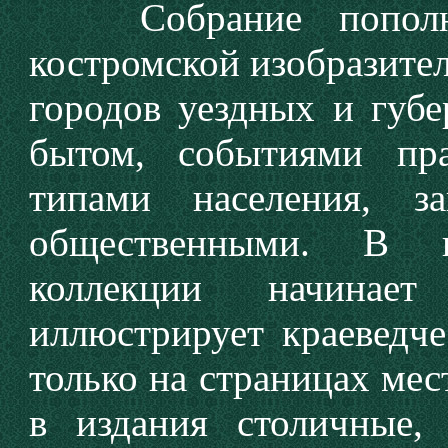
Собрание пополняе
костромской изобразите
городов уездных и губе
бытом, событиями пр
типами населения, з
общественными. В п
коллекции начинае
иллюстрирует краеведче
только на страницах мес
в издания столичные,