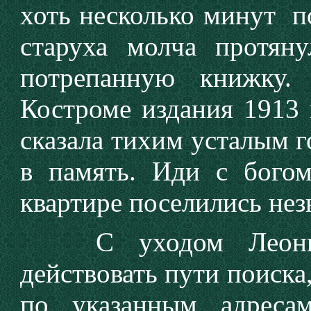
хоть несколько минут по
старуха молча протян
потрепанную книжку.
Костроме издания 1913 г
сказала тихим усталым г
в память. Иди с богом
квартире поселились не
С уходом Леонида
действовать пути поиска
по указанным адреса