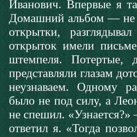
Иванович. Впервые я та
Домашний альбом — не 
открытки, разглядыва
открыток имели письм
штемпеля. Потертые, 
представляли глазам дот
неузнаваем. Одному р
было не под силу, а Ле
не спешил. «Узнается?»
ответил я. «Тогда позв