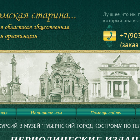
Лучшее, что мы п
который она вызы
+7(90
(заказ
+7(95
(общи
вная
Напишите нам
Помощь сайту
Й "ГУБЕРНСКИЙ ГОРОД КОСТРОМА" ПО ТЕЛ. +7-903-895-7