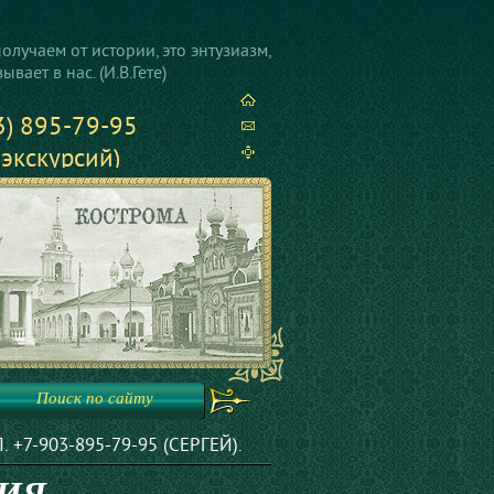
олучаем от истории, это энтузиазм,
вает в нас. (И.В.Гете)
3) 895-79-95
 экскурсий)
3) 650-00-04
е вопросы)
Поиск по сайту
9-95 (СЕРГЕЙ).