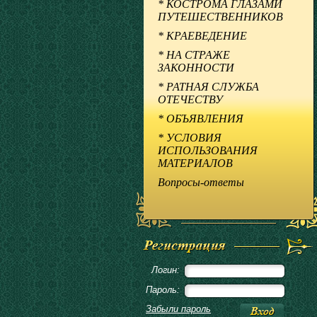
* КОСТРОМА ГЛАЗАМИ
ПУТЕШЕСТВЕННИКОВ
* КРАЕВЕДЕНИЕ
* НА СТРАЖЕ
ЗАКОННОСТИ
* РАТНАЯ СЛУЖБА
ОТЕЧЕСТВУ
* ОБЪЯВЛЕНИЯ
* УСЛОВИЯ
ИСПОЛЬЗОВАНИЯ
МАТЕРИАЛОВ
Вопросы-ответы
Логин:
Пароль:
Забыли пароль